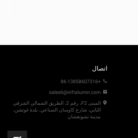
اتصال
+86-13858607316
sales6@infralumin.com
المبنى F2، رقم 2، الطريق الشمالي الشرقي
الثاني، شارع كاوسان الصناعي، بلدة غوتشن،
مدينة تشونغشان