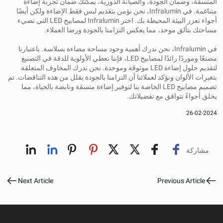
المتسقة، وضمان الجودة، والصيانة الدورية، يمكنك ضمان تجربة إضاءة
متناغمة. في Infralumin، نحن نؤمن بتقديم ليس فقط الإضاءة ولكن أيضًا
أجواء تعزز البيئة المحيطة بك. اختر Infralumin لمصابيح LED التي تضيء
مساحتك بتألق موحد، مما يعكس التزامنا بالجودة ورضا العملاء.
في Infralumin، نحن ندرك أهمية وجود مساحة مضاءة بسلاسة. باعتبارنا
مصنعًا وموردًا رائدًا لمصابيح LED، فإننا نعطي الأولوية للدقة في التصنيع
لتقديم حلول إضاءة LED موثوقة وموحدة. نحن ندرك المخاوف المتعلقة
بتغيرات الألوان ونؤكد لعملائنا أن التزامنا بالجودة يقلل من هذه التناقضات. تم
تصميم مصابيح LED الخاصة بنا لتوفير إضاءة متسقة ونابضة بالحياة، مما
يخلق أجواءً تتوافق مع تفضيلاتك.
26-02-2024
مشاركة
Next Article
Previous Article