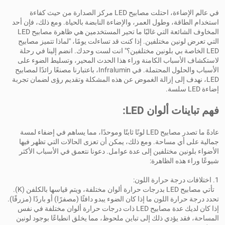
في عالم الإضاءة، احتلت مصابيح LED مركز الصدارة من حيث كفاءة
استخدام الطاقة، وطول العمر، والإضاءة النابضة بالحياة. ومع ذلك، فإن أحد
المخاوف الشائعة التي غالبًا ما تحير المستخدمين هي ظاهرة مصابيح LED
التي تعرض لونين مختلفين. إذا كنت قد تساءلت يومًا، "لماذا تتميز مصابيح
LED الخاصة بي بلونين مختلفين؟" انت لست وحدك. انضم إلينا في رحلة
لاستكشاف الأسباب الكامنة وراء هذا الحدث المحير، وتسليط الضوء على
الأسباب والحلول المحتملة. في Infralumin، باعتبارنا مصنعًا رائدًا لمصابيح
LED، نهدف إلى إزالة الغموض عن هذه المشكلة وتقديم رؤى لضمان تجربة
إضاءة LED سلسة.
فهم تباينات ألوان LED:
عادةً ما تصدر مصابيح LED لونًا ثابتًا وموحدًا، مما يساهم في إضفاء لمسة
جمالية على أي مساحة. ومع ذلك، يمكن أن تعزى الحالات التي تظهر فيها
الأضواء بلونين مختلفين إلى عدة عوامل. دعونا نتعمق في الأسباب الأكثر
شيوعًا وراء هذه الظاهرة:
1. اختلافات درجة حرارة اللون:
تأتي مصابيح LED بدرجات حرارة ألوان مختلفة، ويتم قياسها بالكلفن (K).
تحدد درجة حرارة اللون ما إذا كان الضوء يبدو دافئًا (مصفرًا) أو باردًا (مزرقًا).
إذا كان لديك عدة مصابيح LED ذات درجات حرارة ألوان مختلفة في نفس
المساحة، فقد يؤدي ذلك إلى تباين ملحوظ، مما يخلق انطباعًا بوجود لونين