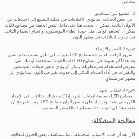
مختلفين.
2. التصنيع غير المتناسق:
في بعض الحالات، قد تؤدي الاختلافات في عملية التصنيع إلى اختلافات في
الألوان الناتجة. يمكن أن يحدث هذا حتى داخل نفس الدفعة من مصابيح LED.
يمكن أن تساهم عوامل مثل جودة الطلاء الفوسفوري واتساق الصمام الثنائي
في حدوث اختلافات في مظهر اللون.
<ص>3. العمر والارتداء:
بمرور الوقت، قد تواجه مصابيح LED تغيرات في اللون بسبب تقدم السن.
يعد هذا أكثر شيوعًا في مصابيح LED ذات الجودة المنخفضة أو تلك التي
تتعرض للاستخدام لفترة طويلة. يمكن أن يؤدي تدهور طبقات الفوسفور
والتغيرات في أداء الصمام الثنائي إلى حدوث تغير في اللون، مما يؤدي إلى
مظهر غير متساوٍ.
<ص>4. تقلبات الجهد:
مصابيح LED حساسة لتقلبات الجهد. إذا كانت هناك اختلافات في الإمداد
الكهربائي، فقد يؤثر ذلك على تناسق ألوان مصابيح LED. ومن المرجح أن
يحدث هذا في البيئات ذات مصادر الطاقة غير المستقرة.
معالجة المشكلة:
الآن بعد أن حددنا الأسباب المحتملة، دعنا نستكشف بعض الحلول لمعالجة