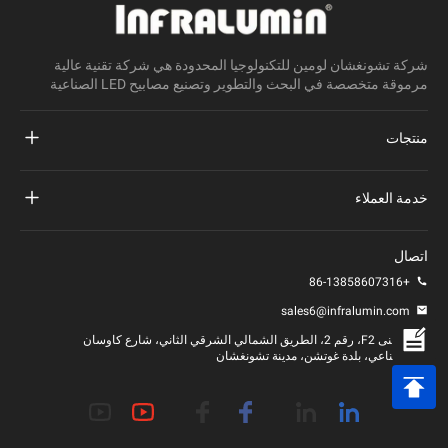
شركة تشونغشان لومين للتكنولوجيا المحدودة هي شركة تقنية عالية
مرموقة متخصصة في البحث والتطوير وتصنيع مصابيح LED الصناعية
منتجات
مشروع ضوء الشارع بقيادة
خدمة العملاء
أدى ضوء الشارع
أسئلة وأجوبة
اتصال
أدى ضوء الملعب
+86-13858607316
سياسة الخصوصية
أدى آخر الضوء
sales6@infralumin.com
شروط الاستخدام
المبنى F2، رقم 2، الطريق الشمالي الشرقي الثاني، شارع كاوسان
الصناعي، بلدة غوتشن، مدينة تشونغشان
سياسة الشحن