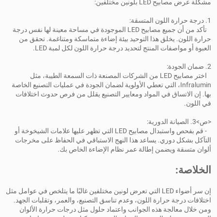
مشكلة عرض مصابيح LED بلونين مختلفين:
1. درجة حرارة اللون المتسقة:
تأكد من أن جميع مصابيح LED الموجودة في مساحة معينة لها نفس درجة
حرارة اللون. يخلق هذا التوحيد بيئة إضاءة متماسكة ومتناغمة. تحقق من
العبوة أو مواصفات المنتج لتحديد درجة حرارة اللون لكل لمبة LED.
2. ضمان الجودة:
اختر مصابيح LED من الشركات المصنعة ذات السمعة الطيبة، مثل
Infralumin، التي تعطي الأولوية لضمان الجودة في عمليات التصنيع الخاصة
بها. إن الاتساق في المواد ومعايير التصنيع يقلل من فرص حدوث اختلافات
في اللون.
<ص>3. الصيانة الدورية:
- قم بفحص واستبدال مصابيح LED التي تظهر عليها علامات الشيخوخة أو
التآكل بشكل دوري. يساعد هذا النهج الاستباقي في الحفاظ على مخرجات
ألوان متسقة ويضمن إطالة عمر نظام الإضاءة الخاص بك.
الخلاصة:
إن سر أضواء LED التي تعرض لونين مختلفين غالبًا ما يتلخص في عوامل مثل
اختلافات درجة حرارة اللون، وعدم تناسق التصنيع، والعمر، وتقلبات الجهد.
ومن خلال معالجة هذه الجوانب واعتماد حلول مثل درجات حرارة الألوان