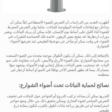
أظهرت العديد من الدراسات أن التعرض للضوء الاصطناعي ليلاً يمكن أن
يتداخل مع إيقاعات الساعة البيولوجية للنباتات. مثلما يؤثر التعرض المفرط
للضوء أثناء الليل على أنماط نوم الإنسان، فإنه يمكن أن يربك النباتات، ويغير
دورات ازدهارها. قد تتفتح بعض الزهور، خاصة تلك الحساسة للتغيرات في
الضوء، في وقت مبكر أو متأخر عن موعدها الطبيعي عند تعرضها لأضواء
الشوارع.
بالإضافة إلى ذلك، يمكن أن يكون لأطوال موجية محددة من الضوء المنبعث
من مصابيح الشوارع، مثل الضوء الأزرق والأبيض، تأثيرات متفاوتة على نمو
النبات. قد تستجيب بعض النباتات بشكل إيجابي لهذه الأضواء، وتشهد نموًا
متسارعًا، بينما قد يظهر البعض الآخر توقفًا في النمو أو أنماط ازدهار غير
منتظمة.
نصائح لحماية النباتات تحت أضواء الشوارع:
التدريع: يمكن أن يساعد تركيب الدروع أو الحواجز حول النباتات في تخفيف
التعرض المباشر لضوء الشارع. ويمكن تحقيق ذلك من خلال وضع حواجز
استراتيجية أو عن طريق زراعة نباتات أطول بالقرب لتكون بمثابة درع
طبيعي.