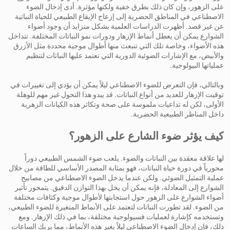
على الزهور، وإن كان ذلك بطرق خفية ولكنها مؤثرة. أدى إدخال الضوء
الاصطناعي في المناطق الحضرية إلى إزعاج الإيقاع الطبيعي للحياة النباتية
عن غير قصد. أظهرت الدراسات العلمية بشكل متزايد أن وجود أضواء
الشوارع يمكن أن يعطل أنماط الإزهار ودورات نمو النباتات المختلفة. تتداخل
هذه الأضواء، وخاصة تلك التي تنبعث منها أطوال موجية محددة مثل الأزرق
والأبيض، مع الإشارات الضوئية الدورية التي تعتمد عليها النباتات لتنظيم
عملياتها البيولوجية.
وبالتالي، فإن التعرض للضوء الاصطناعي ليلاً يمكن أن يؤدي إلى تغييرات في
توقيت الإزهار للعديد من أنواع النباتات. قد يبدو هذا التحول غير مهم للوهلة
الأولى، لكن له تداعيات ملموسة على صحة وتكاثر هذه الكيانات الزهرية
داخل المناظر الطبيعية الحضرية.
كيف يؤثر ضوء الشارع على الزهور؟
لها علاقة معقدة بين النباتات والضوء. يلعب ضوء الشمس الطبيعي دوراً
محورياً في دورة حياة النباتات، فهو بمثابة المصدر الأساسي للطاقة من خلال
عملية التمثيل الضوئي. ولكن عندما يدخل الضوء الاصطناعي من مصابيح
الشوارع إلى المعادلة، فإنه يمكن أن يخل بهذا التوازن الدقيق. يتمحور تأثير
أضواء الشوارع على الزهور حول استجابتها لأطوال موجية وكثافات مختلفة
من الضوء. لقد تطورت النباتات لتعتمد على الأنماط المتغيرة للضوء الطبيعي،
وتستخدمه كإشارة لعمليات فسيولوجية مختلفة، بما في ذلك الإزهار. ومع
ذلك، فإن إدخال الضوء الاصطناعي ليلاً يغير هذه الأنماط، مما يربك الساعات