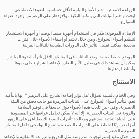
الزراعة الانتقائية: اختر الأنواع النباتية الأقل حساسية للضوء الاصطناعي.
ابحث واختر النباتات التي يمكنها التكيف والازدهار على الرغم من وجود أضواء
الشوارع.
الإضاءة الموقوتة: فكر في استخدام أجهزة ضبط الوقت أو أجهزة الاستشعار
لتنظيم أضواء الشوارع. ومن خلال تعتيم أو إطفاء الأضواء خلال فترات
محددة، يمكنك تقليل التأثير على الدورات الطبيعية للنباتات القريبة.
الموضع: خطط بعناية لوضع النباتات في المناطق الأقل تأثراً بالضوء المباشر.
يمكن أن يساعد ذلك في تقليل الآثار الضارة لإضاءة الشوارع على نموها
وأنماط ازدهارها.
الاستنتاج
وفي الختام بالنسبة لسؤال "هل تؤثر إضاءة الشارع على التزهير؟" إنها بالتأكيد
نعم، فتأثير أضواء الشوارع على النباتات المزهرة هو جانب دقيق من البيئة
الحضرية. وفي حين تلعب هذه الأضواء دورًا حاسمًا في توفير السلامة
والرؤية في البيئات الحضرية، إلا أنه لا يمكن تجاهل عواقبها غير المقصودة
على الحياة النباتية. يعد فهم ومعالجة تأثيرات الضوء الاصطناعي على الزهور
أمرًا ضروريًا للحفاظ على الدورات الطبيعية والتنوع البيولوجي داخل المناظر
الطبيعية الحضرية.
من خلال تنفيذ إستراتيجيات مدروسة مثل التدريع والزراعة الانتقائية والإضاءة